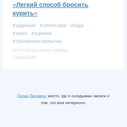
«Легкий способ бросить
курить»
аддикция
аллен карр
карр
книги
курение
тренировка привычек
Купить
Литресе
,
Озоне
и
Амазоне
1 января 2009
Склад Людвига
: место, где я складываю записи о
том, что мне интересно.