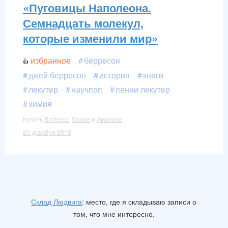
«Пуговицы Наполеона.
Семнадцать молекул,
которые изменили мир»
избранное
берресон
джей берресон
история
книги
лекутер
научпоп
пенни лекутер
химия
Купить
Литресе
,
Озоне
и
Амазоне
20 декабря 2013
Склад Людвига
: место, где я складываю записи о
том, что мне интересно.