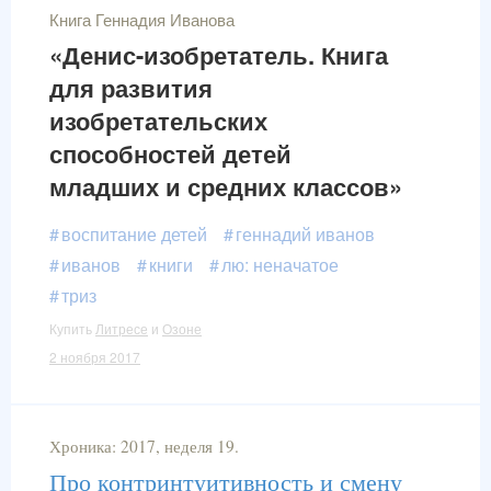
Книга Геннадия Иванова
«Денис-изобретатель. Книга
для развития
изобретательских
способностей детей
младших и средних классов»
воспитание детей
геннадий иванов
иванов
книги
лю: неначатое
триз
Купить
Литресе
и
Озоне
2 ноября 2017
Хроника: 2017, неделя 19.
Про контринтуитивность и смену