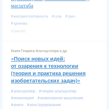
масштаба
контринтуитивность
соль
триз
хроника
14 мая 2017
Книга Генриха Альтшуллера и др.
«Поиск новых идей:
от озарения к технологии
(теория и практика решения
изобретательских задач)»
альтшуллер
генрих альтшуллер
инженерия
инженерное мышление
книги
конструирование