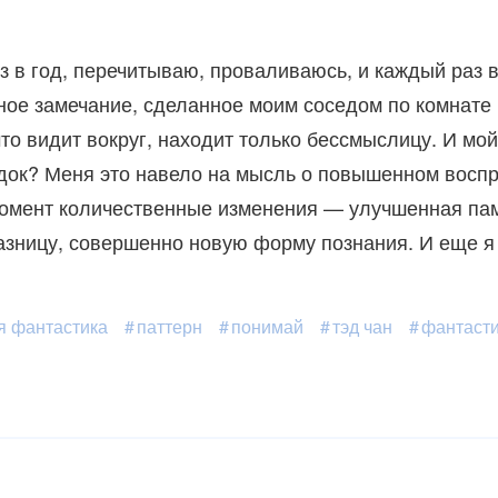
аз в год, перечитываю, проваливаюсь, и каждый раз
е замечание, сделанное моим соседом по комнате в
что видит вокруг, находит только бессмыслицу. И мо
док? Меня это навело на мысль о повышенном воспр
й момент количественные изменения — улучшенная па
зницу, совершенно новую форму познания. И еще я 
я фантастика
паттерн
понимай
тэд чан
фантаст