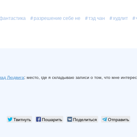
фантастика
разрешение себе не
тэд чан
худлит
лад Людвига
: место, где я складываю записи о том, что мне интере
Твитнуть
Пошарить
Поделиться
Отправить