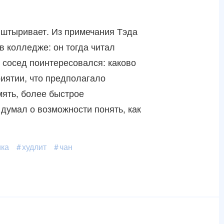
 вштыривает. Из примечания Тэда
 колледже: он тогда читал
й сосед поинтересовался: каково
иятии, что предполагало
мять, более быстрое
думал о возможности понять, как
ика
худлит
чан