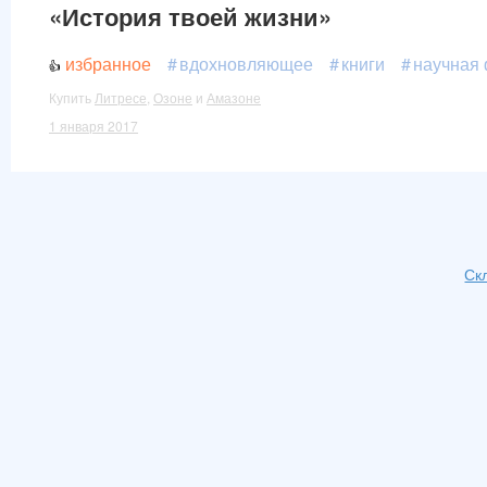
«История твоей жизни»
избранное
вдохновляющее
книги
научная 
Купить
Литресе
,
Озоне
и
Амазоне
1 января 2017
Ск