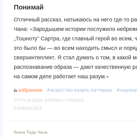
Понимай
Отличный рассказ, натыкаюсь на него где-то р
Чана: «Зародышем истории послужило небрежно
„Тошноту“ Сартра, где главный герой во всем, 
это было бы — во всем находить смысл и поря
сверхинтеллект. Я стал думать о том, в како
распознавание образа — дают качественную ра
на самом деле работает наш разум.»
избранное
искусство видеть паттерны
научна
Купить
на Озоне
,
в Литресе
и
в Амазоне
9 февраля 2018
Книга Теда Чана