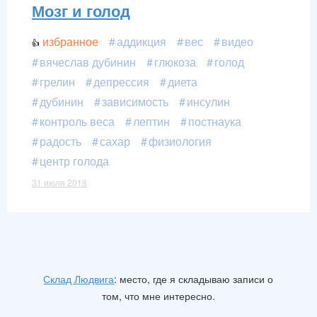
Мозг и голод
избранное
аддикция
вес
видео
вячеслав дубинин
глюкоза
голод
грелин
депрессия
диета
дубинин
зависимость
инсулин
контроль веса
лептин
постнаука
радость
сахар
физиология
центр голода
31 июля 2018
Склад Людвига
: место, где я складываю записи о
том, что мне интересно.