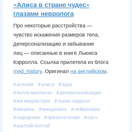
«Алиса в стране чудес»
глазами невролога
Про некоторые расстройства —
чувство искажения размеров тела,
деперсонализацию и забывание
лиц — описанные в книге Льюиса
Кэрролла. Ссылка прилетела из блога
med_history
. Оригинал
на английском
.
агнозия
алиса
аура
билли миллиган
деперсонализация
жж медхистори
льюис кэрролл
мигрень
миндалина
нейронаука
ощущения
прозопагнозия
сасч
шалтай-болтай