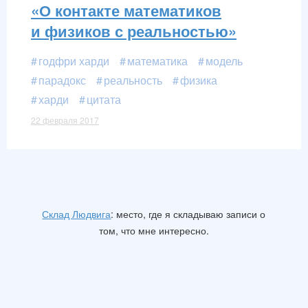
«О контакте математиков
и физиков с реальностью»
годфри харди
математика
модель
парадокс
реальность
физика
харди
цитата
22 февраля 2017
Склад Людвига
: место, где я складываю записи о
том, что мне интересно.