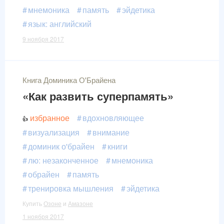
мнемоника
память
эйдетика
язык: английский
9 ноября 2017
Книга Доминика О'Брайена
«Как развить суперпамять»
избранное
вдохновляющее
визуализация
внимание
доминик о'брайен
книги
лю: незаконченное
мнемоника
обрайен
память
тренировка мышления
эйдетика
Купить
Озоне
и
Амазоне
1 ноября 2017