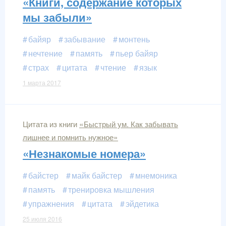
«Книги, содержание которых
мы забыли»
байяр
забывание
монтень
нечтение
память
пьер байяр
страх
цитата
чтение
язык
1 марта 2017
Цитата из книги
«Быстрый ум. Как забывать
лишнее и помнить нужное»
«Незнакомые номера»
байстер
майк байстер
мнемоника
память
тренировка мышления
упражнения
цитата
эйдетика
25 июля 2016