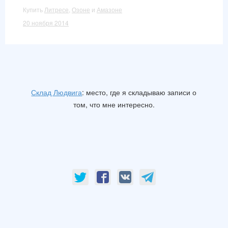
Купить
Литресе
,
Озоне
и
Амазоне
20 ноября 2014
Склад Людвига
: место, где я складываю записи о
том, что мне интересно.