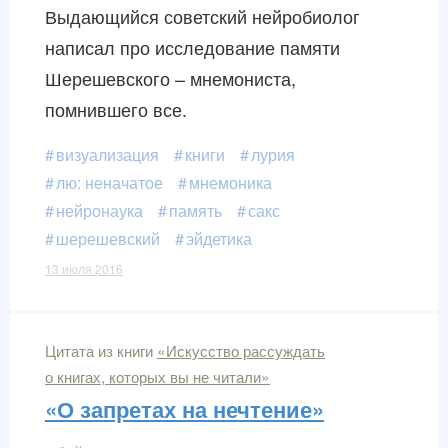
Выдающийся советский нейробиолог
написал про исследование памяти
Шерешевского – мнемониста,
помнившего все.
визуализация
книги
лурия
лю: неначатое
мнемоника
нейронаука
память
сакс
шерешевский
эйдетика
13 июля 2016
Цитата из книги
«Искусство рассуждать
о книгах, которых вы не читали»
«О запретах на нечтение»