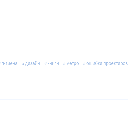
гигиена
дизайн
книги
метро
ошибки проектиро