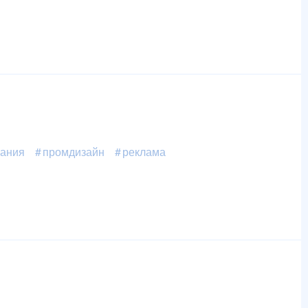
вания
промдизайн
реклама