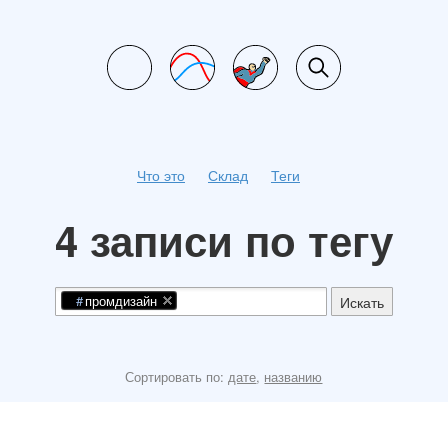
Что это
Склад
Теги
4 записи по тегу
промдизайн
Искать
Сортировать по:
дате
,
названию