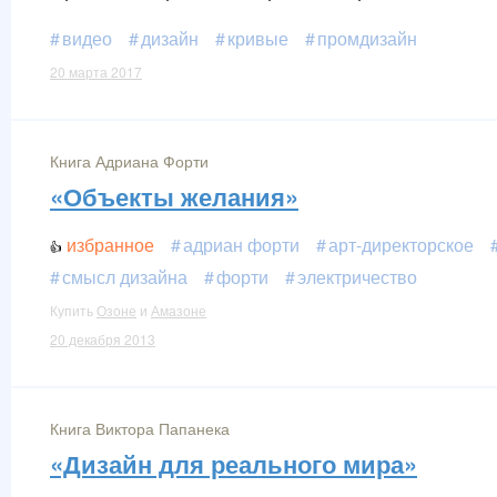
видео
дизайн
кривые
промдизайн
20 марта 2017
Книга Адриана Форти
«Объекты желания»
избранное
адриан форти
арт-директорское
смысл дизайна
форти
электричество
Купить
Озоне
и
Амазоне
20 декабря 2013
Книга Виктора Папанека
«Дизайн для реального мира»