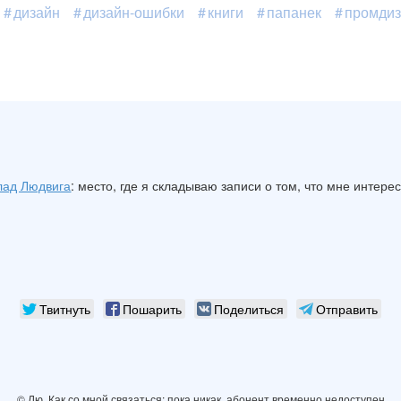
дизайн
дизайн-ошибки
книги
папанек
промдиз
лад Людвига
: место, где я складываю записи о том, что мне интере
Твитнуть
Пошарить
Поделиться
Отправить
© Лю. Как со мной связаться: пока никак, абонент временно недоступен