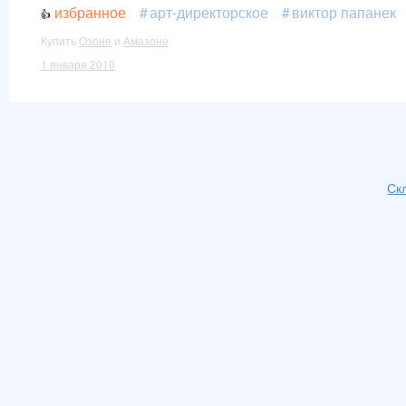
избранное
арт-директорское
виктор папанек
Купить
Озоне
и
Амазоне
1 января 2010
Ск