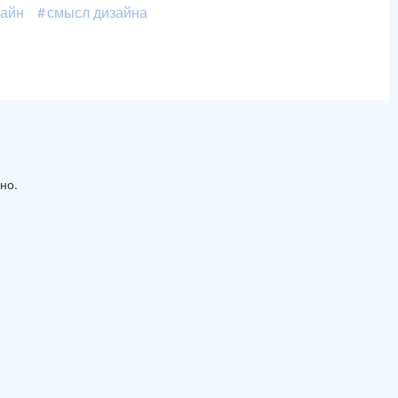
айн
смысл дизайна
сно.