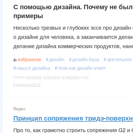
С помощью дизайна. Почему не было
примеры
Несколько трезвых и глубоких эссе про дизайн
о дизайне для человека, а заканчивается дела
делание дизайна коммерческих продуктов, на
избранное
дизайн
дизайн-база
зрительное
смысл дизайна
тело как дизайн-ответ
Купить
на Озоне
,
в Литресе
,
в Амазоне
и
тут
8 февраля 2018
Видео
Принцип сопряжения тридэ-поверхн
Про то, как грамотно строить сопряжения G2 и