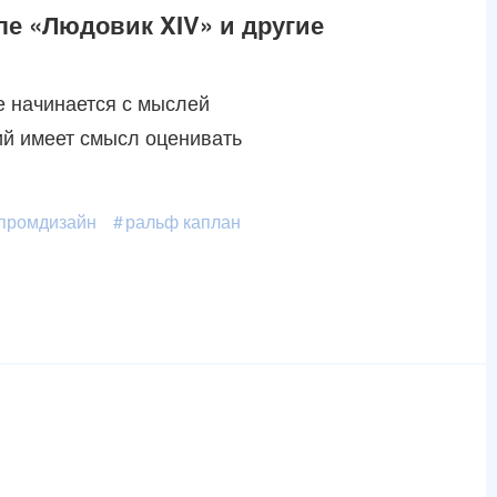
ле «Людовик XIV» и другие
се начинается с мыслей
ций имеет смысл оценивать
промдизайн
ральф каплан