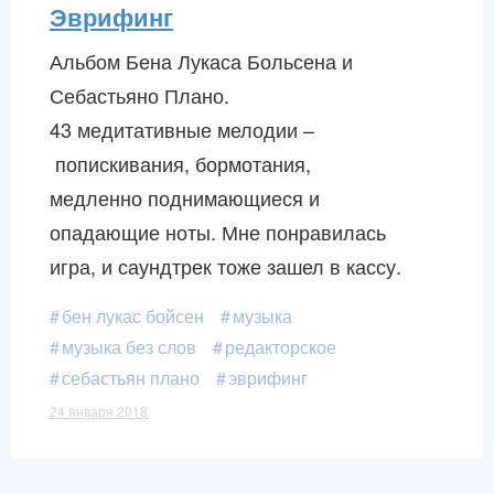
Эврифинг
Альбом Бена Лукаса Больсена и
Себастьяно Плано.
43 медитативные мелодии –
попискивания, бормотания,
медленно поднимающиеся и
опадающие ноты. Мне понравилась
игра, и саундтрек тоже зашел в кассу.
бен лукас бойсен
музыка
музыка без слов
редакторское
себастьян плано
эврифинг
24 января 2018