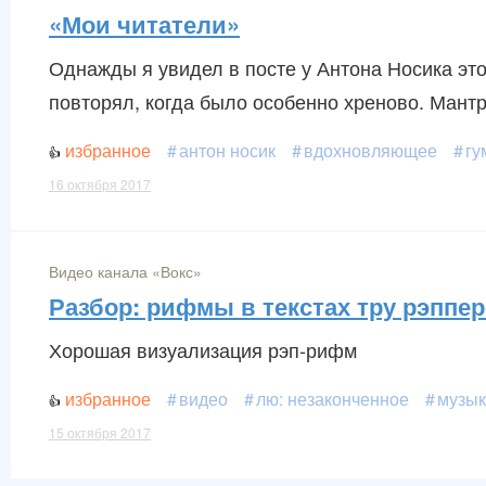
«Мои читатели»
Однажды я увидел в посте у Антона Носика этот
повторял, когда было особенно хреново. Мантр
избранное
антон носик
вдохновляющее
гу
16 октября 2017
Видео канала «Вокс»
Разбор: рифмы в текстах тру рэппе
Хорошая визуализация рэп-рифм
избранное
видео
лю: незаконченное
музык
15 октября 2017