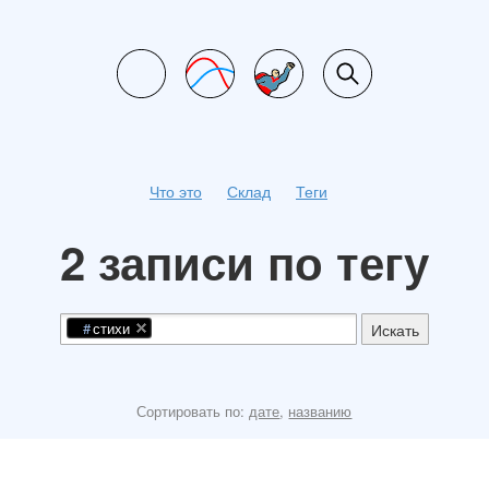
Что это
Склад
Теги
2 записи по тегу
стихи
Искать
Сортировать по:
дате
,
названию