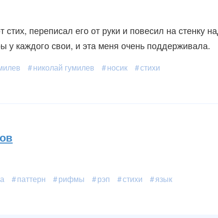
 стих, переписал его от руки и повесил на стенку н
ы у каждого свои, и эта меня очень поддерживала.
милев
николай гумилев
носик
стихи
ров
а
паттерн
рифмы
рэп
стихи
язык