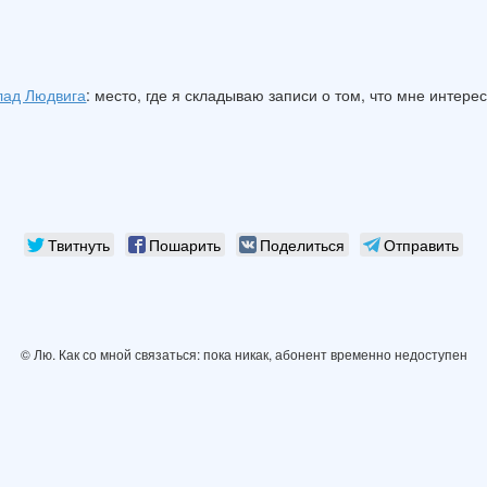
лад Людвига
: место, где я складываю записи о том, что мне интере
Твитнуть
Пошарить
Поделиться
Отправить
© Лю. Как со мной связаться: пока никак, абонент временно недоступен