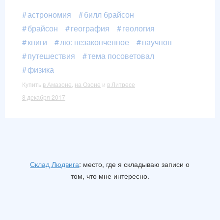
астрономия
билл брайсон
брайсон
география
геология
книги
лю: незаконченное
научпоп
путешествия
тема посоветовал
физика
Купить
в Амазоне
,
на Озоне
и
в Литресе
8 декабря 2017
Склад Людвига
: место, где я складываю записи о
том, что мне интересно.