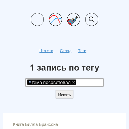
Что это
Склад
Теги
1 запись по тегу
тема посоветовал
Искать
Книга Билла Брайсона