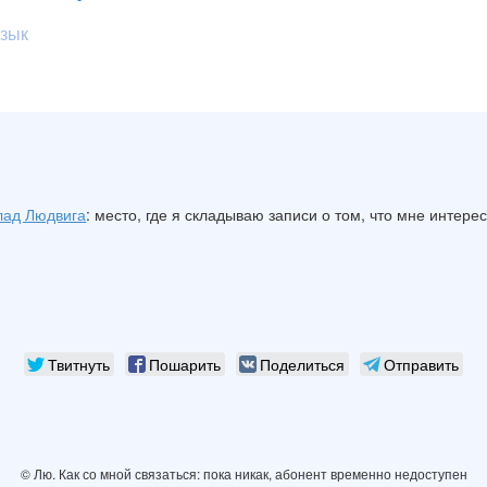
зык
лад Людвига
: место, где я складываю записи о том, что мне интере
Твитнуть
Пошарить
Поделиться
Отправить
© Лю. Как со мной связаться: пока никак, абонент временно недоступен