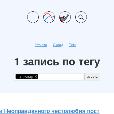
Что это
Склад
Теги
1 запись по тегу
фильтр
Искать
ли Неоправданного честолюбия пост