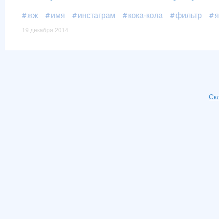
жж
имя
инстаграм
кока-кола
фильтр
я
19 декабря 2014
Ск