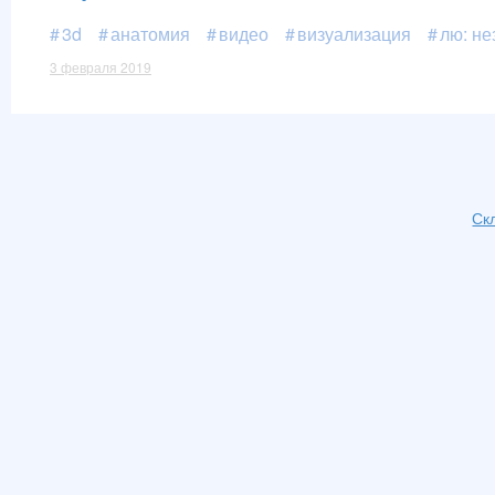
3d
анатомия
видео
визуализация
лю: не
3 февраля 2019
Ск