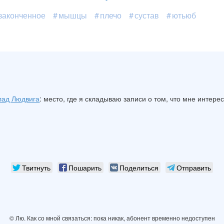
законченное
мышцы
плечо
сустав
ютьюб
лад Людвига
: место, где я складываю записи о том, что мне интере
Твитнуть
Пошарить
Поделиться
Отправить
© Лю. Как со мной связаться: пока никак, абонент временно недоступен