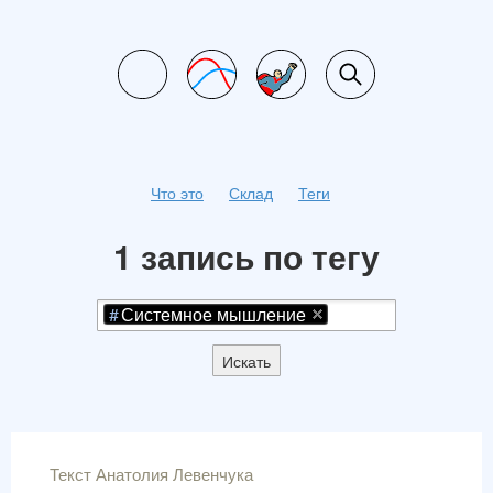
Что это
Склад
Теги
1 запись по тегу
Системное мышление
Искать
Текст Анатолия Левенчука