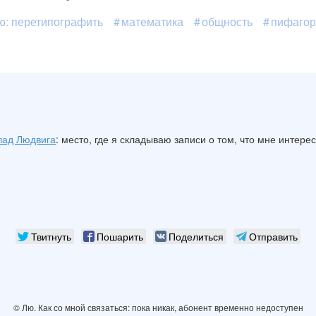
ю: перетипографить
математика
общность
пифагор
лад Людвига
: место, где я складываю записи о том, что мне интере
Твитнуть
Пошарить
Поделиться
Отправить
© Лю. Как со мной связаться: пока никак, абонент временно недоступен