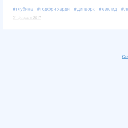
глубина
годфри харди
дипворк
евклид
л
21 февраля 2017
Ск