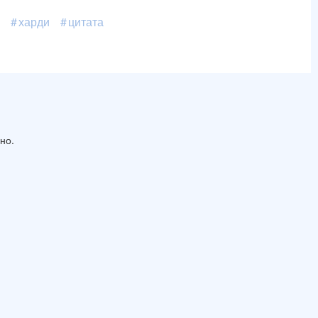
харди
цитата
сно.