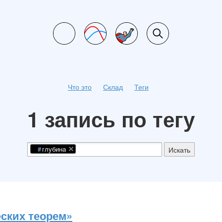
Что это
Склад
Теги
1 запись по тегу
глубина
Искать
ских теорем»