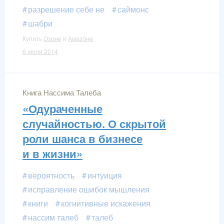
разрешение себе не
саймонс
шабри
Купить
Озоне
и
Амазоне
6 июля 2014
Книга Нассима Талеба
«Одураченные
случайностью. О скрытой
роли шанса в бизнесе
и в жизни»
вероятность
интуиция
исправление ошибок мышления
книги
когнитивные искажения
нассим талеб
талеб