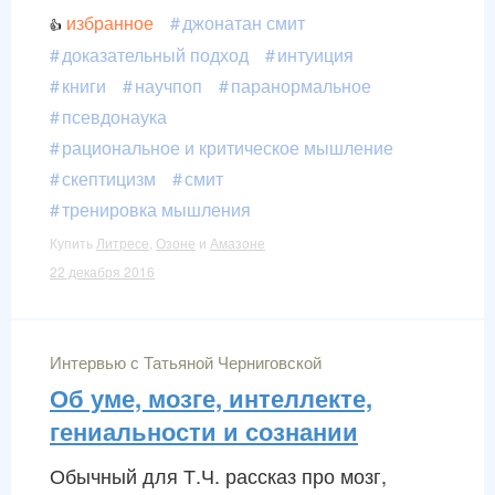
избранное
джонатан смит
доказательный подход
интуиция
книги
научпоп
паранормальное
псевдонаука
рациональное и критическое мышление
скептицизм
смит
тренировка мышления
Купить
Литресе
,
Озоне
и
Амазоне
22 декабря 2016
Интервью с Татьяной Черниговской
Об уме, мозге, интеллекте,
гениальности и сознании
Обычный для Т.Ч. рассказ про мозг,