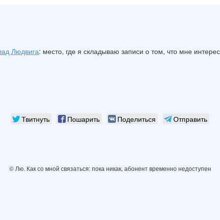
лад Людвига
: место, где я складываю записи о том, что мне интере
Твитнуть
Пошарить
Поделиться
Отправить
© Лю. Как со мной связаться: пока никак, абонент временно недоступен