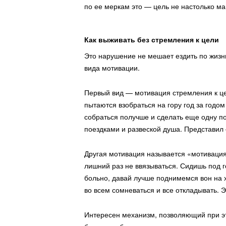
по ее меркам это — цель не настолько ма
Для бизнеса – про дизайн, для людей –
про людей
Как выживать без стремления к цели
Это нарушение не мешает ездить по жизни
Медитэц-тэц-тейшен
вида мотивации.
Первый вид — мотивация стремления к цели
пытаются взобраться на гору год за годом
собраться получше и сделать еще одну по
поездками и развеской душа. Представил
Другая мотивация называется «мотивация 
лишний раз не ввязываться. Сидишь под г
больно, давай лучше поднимемся вон на 
Короткие медитации для новичков по утрам.
во всем сомневаться и все откладывать. Э
Интересен механизм, позволяющий при это
Донейшен