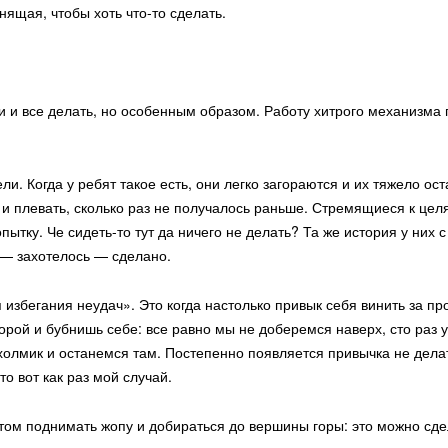
нящая, чтобы хоть что-то сделать.
Следующие расс
Инспирейшенел-телеграм-коворкинг
 и все делать, но особенным образом. Работу хитрого механизма 
Пипесусы
Недиван
. Когда у ребят такое есть, они легко загораются и их тяжело ост
 и плевать, сколько раз не получалось раньше. Стремящиеся к целя
пытку. Че сидеть-то тут да ничего не делать? Та же история у ни
 — захотелось — сделано.
избегания неудач». Это когда настолько привык себя винить за пр
орой и бубнишь себе: все равно мы не доберемся наверх, сто раз 
холмик и останемся там. Постепенно появляется привычка не дела
Каждую субботу в 11 утра проходит пилот
Пока все еще 8
передачи по субботам про сырники.
то вот как раз мой случай.
м поднимать жопу и добираться до вершины горы: это можно сдела
Шмаггазин