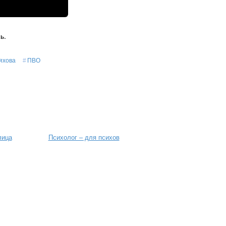
ь.
яхова
ПВО
лица
Психолог – для психов