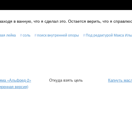
аходя в ванную, что я сделал это. Остается верить, что я справлюс
вая лейка
соль
поиск внутренней опоры
Под редактурой Макса Иль
мма «Альфред-2»
Откуда взять цель
Капнуть мас
иренная версия)