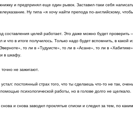
 книжку и предпринял еще один рывок. Заставил-таки себя напис
целеуказание. Ну типа «я хочу найти препода по-английскому, чтоб
од составления целей работает. Это даже можно будет проверить —
ел и что в итоге получилось. Только надо будет вспомнить, в како
Эверноте», то ли в «Тудуисте», то ли в «Асане», то ли в «Хабитике
и в шкафу.
 точно не зажигают.
 устал: постоянный страх того, что ты сделаешь что-то не так, оче
помощью психологической работы, но в голове долго не щелкало.
 снова и снова заводил проклятые списки и следил за тем, по как