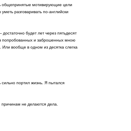
ать общепринятые мотивирующие цели
ы уметь разговаривать по-английски
 достаточно будет лет через пятьдесят
й из попробованных и заброшенных мною
». Или вообще в одном из десятка слегка
нь сильно портил жизнь. Я пытался
им причинам не делаются дела.