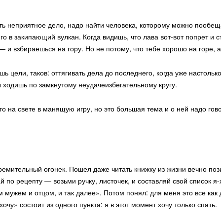
ть неприятное дело, надо найти человека, которому можно пообещ
 в закипающий вулкан. Когда видишь, что лава вот-вот попрет и с
 и взбираешься на гору. Но не потому, что тебе хорошо на горе, а
 цели, таков: оттягивать дела до последнего, когда уже настолько
 ты ходишь по замкнутому неудачеизбегательному кругу.
 на свете в манящую игру, но это большая тема и о ней надо гово
Товары
тремительный огонек. Пошел даже читать книжку из жизни вечно п
 по рецепту — возьми ручку, листочек, и составляй свой список я-х
Как обычно, все вообще собрано на
главной странице
.
мужем и отцом, и так далее». Потом понял: для меня это все как
у» состоит из одного пункта: я в этот момент хочу только спать.