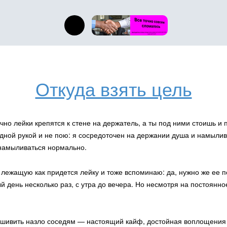
Откуда взять цель
D´elle Leeshkee
чно лейки крепятся к стене на держатель, а ты под ними стоишь и
Тáскопáрк
Рассказы д
одной рукой и не пою: я сосредоточен на держании душа и намылив
 намыливаться нормально.
ю лежащую как придется лейку и тоже вспоминаю: да, нужно же ее 
ый день несколько раз, с утра до вечера. Но несмотря на постоянно
ьшивить назло соседям — настоящий кайф, достойная воплощения ц