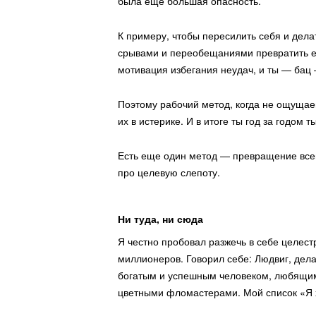
была еще большая опасность.
К примеру, чтобы пересилить себя и дела
срывами и переобещаниями превратить его
мотивация избегания неудач, и ты — бац —
Поэтому рабочий метод, когда не ощущаешь
их в истерике. И в итоге ты год за годом
Есть еще один метод — превращение всего
Если вам почему-то надо нас поддержать
про целевую слепоту.
Ни туда, ни сюда
Я честно пробовал разжечь в себе целес
миллионеров. Говорил себе: Людвиг, делай
богатым и успешным человеком, любящим 
цветными фломастерами. Мой список «Я хоч