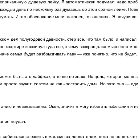
неприкаянную душевую лейку. Я автоматически подумал: надо приби
 каждый день по нескольку раз думаешь об этой сраной лейке. Повес
й думать. И это обоснование меня наконец-то зацепило. Я почувств
ком дел полугодовой давности, стер все, что там было, и написал 
о квартире и закинул туда все, к чему возвращался мысленно мног
иначе семья будет разбрызгивать лаву — уже понятно, что не будет
может быть, это лайфхак, я точно не знаю. Но цель, которая меня
 просто звучит: совсем не как «построить дом». Но зато она — еди
ганию и неввязыванию. Окей, значит я могу избегать избегания и н
ания неудач.
ю собирался съездить в магазин за держателем, пока не понял, что 