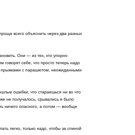
казы – в августе
проще всего объяснить через два разных
ановить. Они — из тех, кто упорно
м говорят себе, что просто теперь надо
х с прыжками с парашютом, неожиданными
ошлые ошибки, что стараешься ни во что
уже не получалось, срывались и было
ть ничего опасного, а потом — вообще
6 писем.
ть легко, только надо, чтобы за спиной