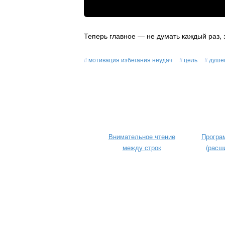
Теперь главное — не думать каждый раз, з
мотивация избегания неудач
цель
душе
Внимательное чтение
Програ
между строк
(расш