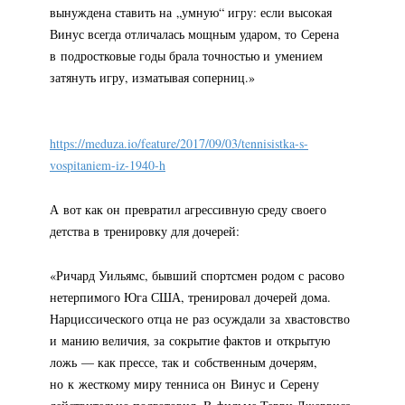
вынуждена ставить на „умную“ игру: если высокая
Винус всегда отличалась мощным ударом, то Серена
в подростковые годы брала точностью и умением
затянуть игру, изматывая соперниц.»
https://meduza.io/feature/2017/09/03/tennisistka-s-
vospitaniem-
iz-1940-h
А вот как он превратил агрессивную среду своего
детства в тренировку для дочерей:
«Ричард Уильямс, бывший спортсмен родом с расово
нетерпимого Юга США, тренировал дочерей дома.
Нарциссического отца не раз осуждали за хвастовство
и манию величия, за сокрытие фактов и открытую
ложь — как прессе, так и собственным дочерям,
но к жесткому миру тенниса он Винус и Серену