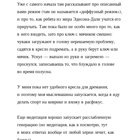
Уже с самого начала там рассказывают про описанный
вами режим (там он называется «диффузный режим»),
и про то, как ребята из мира
Эдисона-Дали
учатся его
приручать. Там пока было не особо много про то, как
в него входить, зато про ключ с мячиком смешно:
чуваки загружают в голову нерешаемую проблему,
садятся в кресло подремать, а в руку берут ключ или
мячик. Уснул — выпало из руки и загремело —
проснулся, записываешь то, что блуждало в голове
во время полусна.
У меня пока нет удобного кресла для дремания,
и поэтому моя мыслемашина запускается, когда я иду
делать спорт на коврике и вхожу в расфокус.
Еще медитация хорошо запускает расслабленную
генерацию (но медитация, как я посмотрю, тут
в моих ответах вообще от любой херни лечит, как
базука).