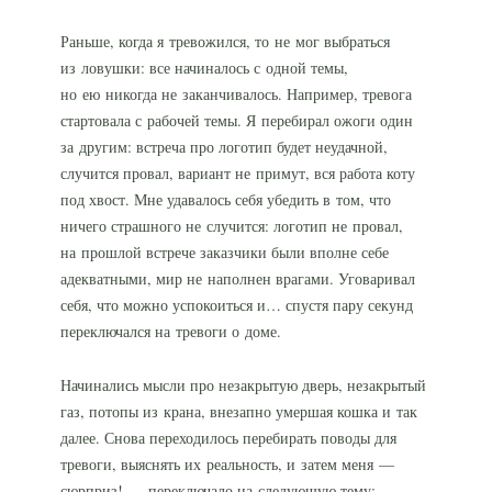
Раньше, когда я тревожился, то не мог выбраться
из ловушки: все начиналось с одной темы,
но ею никогда не заканчивалось. Например, тревога
стартовала с рабочей темы. Я перебирал ожоги один
за другим: встреча про логотип будет неудачной,
случится провал, вариант не примут, вся работа коту
под хвост. Мне удавалось себя убедить в том, что
ничего страшного не случится: логотип не провал,
на прошлой встрече заказчики были вполне себе
адекватными, мир не наполнен врагами. Уговаривал
себя, что можно успокоиться и… спустя пару секунд
переключался на тревоги о доме.
Начинались мысли про незакрытую дверь, незакрытый
газ, потопы из крана, внезапно умершая кошка и так
далее. Снова переходилось перебирать поводы для
тревоги, выяснять их реальность, и затем меня —
сюрприз! — переключало на следующую тему: