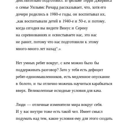
действительно подготовил. В фильме Терри Джервиса
о семье Уильямс Ричард рассказывает, что, хотя его
дочери родились в
1980-е
годы, он воспитывал их,
„как воспитывали детей в
1940-е
и
50-е
, и потому,
когда сегодня вы видите Винус и Серену
на соревнованиях и освистываете нас, это нас
не ранит, потому что нас подготовили к этому
много-много
лет назад“.»
Нет умных ребят вокруг, с кем можно было бы
поддерживать разговор? Зато у тебя есть дефицит
ребят-единомышленников
, есть медленное опускание
в болото, и ты отлично можешь научиться карабкаться
вверх. Великолепные исходные условия для кача.
Люди — отличные изменятели мира вокруг себя.
И у вас внутри тоже есть такой чел. Имеет смысл
подумать над тем, какие условия ему для этого создать.